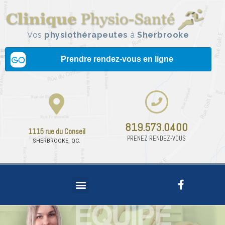
Vos
physiothérapeutes
à
Sherbrooke
819.573.0400
1115 rue du Conseil
PRENEZ RENDEZ-VOUS
SHERBROOKE, QC.