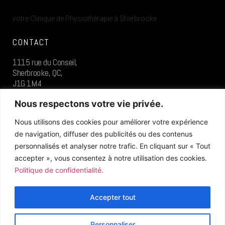
votre Clinique de Physiothérapie à Sherbrooke
CONTACT
1115 rue du Conseil,
Sherbrooke, QC,
J1G 1M4
819.573.0400
Nous respectons votre vie privée.
Nous utilisons des cookies pour améliorer votre expérience
SUIVEZ-NOUS
de navigation, diffuser des publicités ou des contenus
personnalisés et analyser notre trafic. En cliquant sur « Tout
accepter », vous consentez à notre utilisation des cookies.
Politique de confidentialité.
Accepter tout
© 2026 / TOUS DROITS RÉSERVÉS
Personnaliser